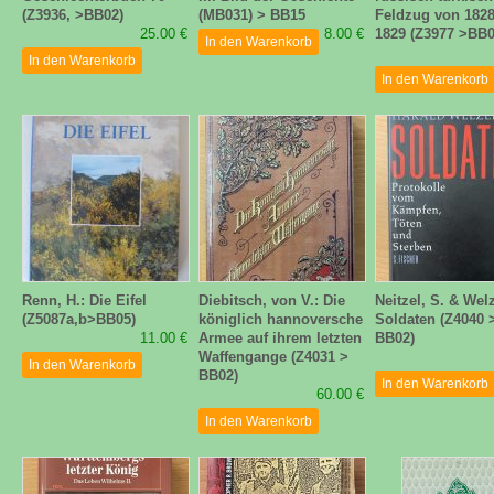
(Z3936, >BB02)
(MB031) > BB15
Feldzug von 182
25.00 €
8.00 €
1829 (Z3977 >BB0
In den Warenkorb
In den Warenkorb
In den Warenkorb
Renn, H.: Die Eifel
Diebitsch, von V.: Die
Neitzel, S. & Welz
(Z5087a,b>BB05)
königlich hannoversche
Soldaten (Z4040 
11.00 €
Armee auf ihrem letzten
BB02)
Waffengange (Z4031 >
In den Warenkorb
BB02)
In den Warenkorb
60.00 €
In den Warenkorb