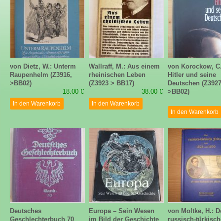
von Dietz, W.: Unterm
Wallraff, M.: Aus einem
von Korockow, C.
Raupenhelm (Z3916,
rheinischen Leben
Hitler und seine
>BB02)
(Z3923 > BB17)
Deutschen (Z3927
18.00 €
38.00 €
>BB02)
In den Warenkorb
In den Warenkorb
In den Warenkorb
Deutsches
Europa – Sein Wesen
von Moltke, H.: D
Geschlechterbuch 70
im Bild der Geschichte
russisch-türkisch