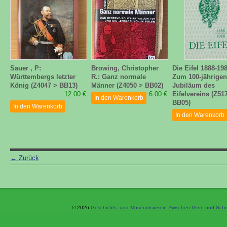
Sauer , P:
Browing, Christopher
Die Eifel 1888-198
Württembergs letzter
R.: Ganz normale
Zum 100-jährigen
König (Z4047 > BB13)
Männer (Z4050 > BB02)
Jubiläum des
12.00 €
6.00 €
Eifelvereins (Z51
In den Warenkorb
BB05)
In den Warenkorb
In den Warenkorb
←
Zurück
© 2026
Geschichts- und Museumsverein Zwischen Venn und Schne