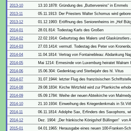
2013-10
13.10.1878: Gründung des „Buttervereins“ in Emmels
2013-11
05.11.1913: Der Priesters Walter Schomus wird gebore
2013-12
01.12.1993: Eröffnung des Seniorenheims im „Hof Büt
2014-01
28.01.814: Todestag Karls des Großen
2014-02
22.02.1914: Geburtstag des Malers und Glaskünstlers
2014-03
27.03.1414: vermutl. Todestag des Peter von Kronenb
2014-04
11.04.1814: Vertrag von Fontainebleau: Abdankung Na
2014-05
Mai 1214: Ermesinde von Luxemburg heiratet Walram 
2014-06
15.06.304: Gedenktag und Sterbejahr des hl. Vitus
2014-07
31.07.1944: letzter Flug des französischen Schriftstel
2014-08
29.08.1834: Kirche Wirtzfeld wird zur Pfarrkirche erho
2014-09
05.09.1784: Weihe der neuen Abteikirche von Malmed
2014-10
21.10.1934: Einweihung des Kriegerdenkmals in St.Vit
2014-11
06.11.1814: Adolphe Sax, Erfinders des Saxophons, wi
2014-12
Dez. 1904: „Der fränkische Königshof Büllingen“ von 
2015-01
04.01.1965: Herausgabe eines neuen 100-Franken-Sch