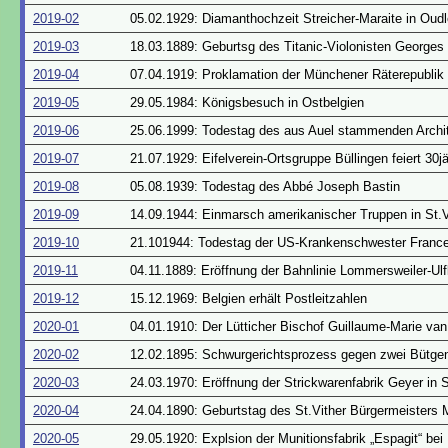
2019-02
05.02.1929: Diamanthochzeit Streicher-Maraite in Oudl
2019-03
18.03.1889: Geburtsg des Titanic-Violonisten Georges
2019-04
07.04.1919: Proklamation der Münchener Räterepublik
2019-05
29.05.1984: Königsbesuch in Ostbelgien
2019-06
25.06.1999: Todestag des aus Auel stammenden Archi
2019-07
21.07.1929: Eifelverein-Ortsgruppe Büllingen feiert 30
2019-08
05.08.1939: Todestag des Abbé Joseph Bastin
2019-09
14.09.1944: Einmarsch amerikanischer Truppen in St.V
2019-10
21.101944: Todestag der US-Krankenschwester France
2019-11
04.11.1889: Eröffnung der Bahnlinie Lommersweiler-Ulf
2019-12
15.12.1969: Belgien erhält Postleitzahlen
2020-01
04.01.1910: Der Lütticher Bischof Guillaume-Marie van
2020-02
12.02.1895: Schwurgerichtsprozess gegen zwei Bütge
2020-03
24.03.1970: Eröffnung der Strickwarenfabrik Geyer in S
2020-04
24.04.1890: Geburtstag des St.Vither Bürgermeisters 
2020-05
29.05.1920: Explsion der Munitionsfabrik „Espagit“ bei