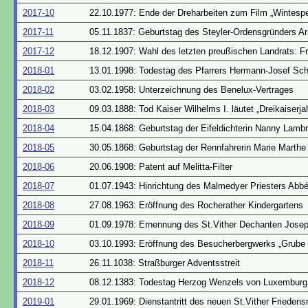
2017-10
22.10.1977: Ende der Dreharbeiten zum Film „Wintespe
2017-11
05.11.1837: Geburtstag des Steyler-Ordensgründers A
2017-12
18.12.1907: Wahl des letzten preußischen Landrats: Fr
2018-01
13.01.1998: Todestag des Pfarrers Hermann-Josef S
2018-02
03.02.1958: Unterzeichnung des Benelux-Vertrages
2018-03
09.03.1888: Tod Kaiser Wilhelms I. läutet „Dreikaiserjah
2018-04
15.04.1868: Geburtstag der Eifeldichterin Nanny Lamb
2018-05
30.05.1868: Geburtstag der Rennfahrerin Marie Marthe
2018-06
20.06.1908: Patent auf Melitta-Filter
2018-07
01.07.1943: Hinrichtung des Malmedyer Priesters Abb
2018-08
27.08.1963: Eröffnung des Rocherather Kindergartens
2018-09
01.09.1978: Ernennung des St.Vither Dechanten Josep
2018-10
03.10.1993: Eröffnung des Besucherbergwerks „Grube 
2018-11
26.11.1038: Straßburger Adventsstreit
2018-12
08.12.1383: Todestag Herzog Wenzels von Luxemburg
2019-01
29.01.1969: Dienstantritt des neuen St.Vither Friedens