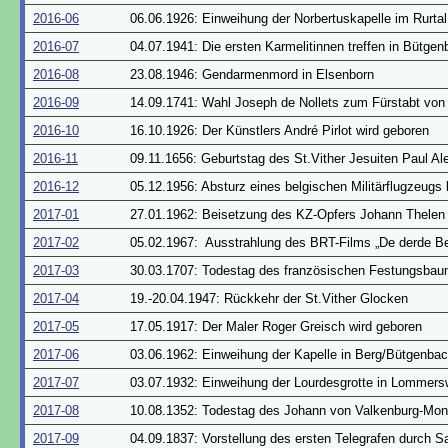
2016-06
06.06.1926: Einweihung der Norbertuskapelle im Rurtal
2016-07
04.07.1941: Die ersten Karmelitinnen treffen in Bütgen
2016-08
23.08.1946: Gendarmenmord in Elsenborn
2016-09
14.09.1741: Wahl Joseph de Nollets zum Fürstabt von
2016-10
16.10.1926: Der Künstlers André Pirlot wird geboren
2016-11
09.11.1656: Geburtstag des St.Vither Jesuiten Paul Al
2016-12
05.12.1956: Absturz eines belgischen Militärflugzeugs
2017-01
27.01.1962: Beisetzung des KZ-Opfers Johann Thelen
2017-02
05.02.1967: Ausstrahlung des BRT-Films „De derde Be
2017-03
30.03.1707: Todestag des französischen Festungsbau
2017-04
19.-20.04.1947: Rückkehr der St.Vither Glocken
2017-05
17.05.1917: Der Maler Roger Greisch wird geboren
2017-06
03.06.1962: Einweihung der Kapelle in Berg/Bütgenba
2017-07
03.07.1932: Einweihung der Lourdesgrotte in Lommersw
2017-08
10.08.1352: Todestag des Johann von Valkenburg-Montj
2017-09
04.09.1837: Vorstellung des ersten Telegrafen durch 