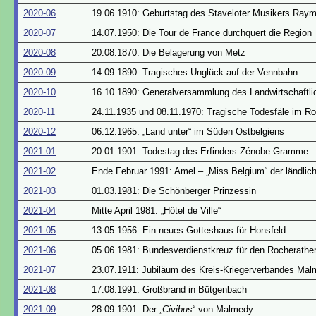
2020-06
19.06.1910: Geburtstag des Staveloter Musikers Ray
2020-07
14.07.1950: Die Tour de France durchquert die Region
2020-08
20.08.1870: Die Belagerung von Metz
2020-09
14.09.1890: Tragisches Unglück auf der Vennbahn
2020-10
16.10.1890: Generalversammlung des Landwirtschaftli
2020-11
24.11.1935 und 08.11.1970: Tragische Todesfäle im R
2020-12
06.12.1965: „Land unter“ im Süden Ostbelgiens
2021-01
20.01.1901: Todestag des Erfinders Zénobe Gramme
2021-02
Ende Februar 1991: Amel – „Miss Belgium“ der ländli
2021-03
01.03.1981: Die Schönberger Prinzessin
2021-04
Mitte April 1981: „Hôtel de Ville“
2021-05
13.05.1956: Ein neues Gotteshaus für Honsfeld
2021-06
05.06.1981: Bundesverdienstkreuz für den Rocherather
2021-07
23.07.1911: Jubiläum des Kreis-Kriegerverbandes Ma
2021-08
17.08.1991: Großbrand in Bütgenbach
2021-09
28.09.1901: Der „
Civibus
“ von Malmedy