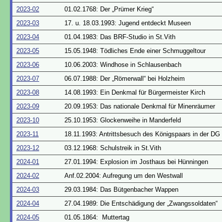
2023-02
01.02.1768: Der „Prümer Krieg“
2023-03
17. u. 18.03.1993: Jugend entdeckt Museen
2023-04
01.04.1983: Das BRF-Studio in St.Vith
2023-05
15.05.1948: Tödliches Ende einer Schmuggeltour
2023-06
10.06.2003: Windhose in Schlausenbach
2023-07
06.07.1988: Der „Römerwall“ bei Holzheim
2023-08
14.08.1993: Ein Denkmal für Bürgermeister Kirch
2023-09
20.09.1953: Das nationale Denkmal für Minenräumer
2023-10
25.10.1953: Glockenweihe in Manderfeld
2023-11
18.11.1993: Antrittsbesuch des Königspaars in der DG
2023-12
03.12.1968: Schulstreik in St.Vith
2024-01
27.01.1994: Explosion im Josthaus bei Hünningen
2024-02
Anf.02.2004: Aufregung um den Westwall
2024-03
29.03.1984: Das Bütgenbacher Wappen
2024-04
27.04.1989: Die Entschädigung der „Zwangssoldaten“
2024-05
01.05.1864: Muttertag