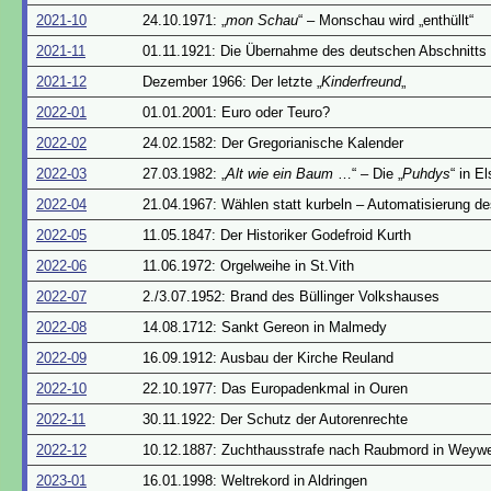
2021-10
24.10.1971: „
mon Schau
“ – Monschau wird „enthüllt“
2021-11
01.11.1921: Die Übernahme des deutschen Abschnitts
2021-12
Dezember 1966: Der letzte „
Kinderfreund
„
2022-01
01.01.2001: Euro oder Teuro?
2022-02
24.02.1582: Der Gregorianische Kalender
2022-03
27.03.1982: „
Alt wie ein Baum
…“ – Die „
Puhdys
“ in E
2022-04
21.04.1967: Wählen statt kurbeln – Automatisierung d
2022-05
11.05.1847: Der Historiker Godefroid Kurth
2022-06
11.06.1972: Orgelweihe in St.Vith
2022-07
2./3.07.1952: Brand des Büllinger Volkshauses
2022-08
14.08.1712: Sankt Gereon in Malmedy
2022-09
16.09.1912: Ausbau der Kirche Reuland
2022-10
22.10.1977: Das Europadenkmal in Ouren
2022-11
30.11.1922: Der Schutz der Autorenrechte
2022-12
10.12.1887: Zuchthausstrafe nach Raubmord in Weywe
2023-01
16.01.1998: Weltrekord in Aldringen