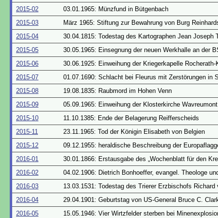
2015-02
03.01.1965: Münzfund in Bütgenbach
2015-03
März 1965: Stiftung zur Bewahrung von Burg Reinhard
2015-04
30.04.1815: Todestag des Kartographen Jean Joseph 
2015-05
30.05.1965: Einsegnung der neuen Werkhalle an der B
2015-06
30.06.1925: Einweihung der Kriegerkapelle Rocherath-K
2015-07
01.07.1690: Schlacht bei Fleurus mit Zerstörungen in 
2015-08
19.08.1835: Raubmord im Hohen Venn
2015-09
05.09.1965: Einweihung der Klosterkirche Wavreumont
2015-10
11.10.1385: Ende der Belagerung Reifferscheids
2015-11
23.11.1965: Tod der Königin Elisabeth von Belgien
2015-12
09.12.1955: heraldische Beschreibung der Europaflag
2016-01
30.01.1866: Erstausgabe des „Wochenblatt für den Kre
2016-02
04.02.1906: Dietrich Bonhoeffer, evangel. Theologe un
2016-03
13.03.1531: Todestag des Trierer Erzbischofs Richard 
2016-04
29.04.1901: Geburtstag von US-General Bruce C. Clar
2016-05
15.05.1946: Vier Wirtzfelder sterben bei Minenexplosi