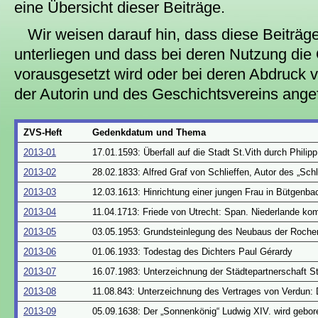
eine Übersicht dieser Beiträge.
Wir weisen darauf hin, dass diese Beiträ
unterliegen und dass bei deren Nutzung di
vorausgesetzt wird oder bei deren Abdruck
der Autorin und des Geschichtsvereins angef
ZVS-Heft
Gedenkdatum und Thema
2013-01
17.01.1593: Überfall auf die Stadt St.Vith durch Phili
2013-02
28.02.1833: Alfred Graf von Schlieffen, Autor des „Schl
2013-03
12.03.1613: Hinrichtung einer jungen Frau in Bütgenba
2013-04
11.04.1713: Friede von Utrecht: Span. Niederlande ko
2013-05
03.05.1953: Grundsteinlegung des Neubaus der Rocher
2013-06
01.06.1933: Todestag des Dichters Paul Gérardy
2013-07
16.07.1983: Unterzeichnung der Städtepartnerschaft S
2013-08
11.08.843: Unterzeichnung des Vertrages von Verdun: D
2013-09
05.09.1638: Der „Sonnenkönig“ Ludwig XIV. wird gebor