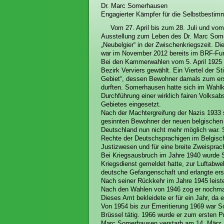
Dr. Marc Somerhausen
Engagierter Kämpfer für die Selbstbestimm
Vom 27. April bis zum 28. Juli und v
Ausstellung zum Leben des Dr. Marc Somer
„Neubelgier“ in der Zwischenkriegszeit. Di
war im November 2012 bereits im BRF-Fu
Bei den Kammerwahlen vom 5. April 192
Bezirk Verviers gewählt. Ein Viertel der 
Gebiet“, dessen Bewohner damals zum ers
durften. Somerhausen hatte sich im Wahl
Durchführung einer wirklich fairen Volksa
Gebietes eingesetzt.
Nach der Machtergreifung der Nazis 1933 s
gesinnten Bewohner der neuen belgischen
Deutschland nun nicht mehr möglich war. S
Rechte der Deutschsprachigen im Belgisc
Justizwesen und für eine breite Zweisprac
Bei Kriegsausbruch im Jahre 1940 wurde S
Kriegsdienst gemeldet hatte, zur Luftabweh
deutsche Gefangenschaft und erlangte erst
Nach seiner Rückkehr im Jahre 1945 leistet
Nach den Wahlen von 1946 zog er nochmals
Dieses Amt bekleidete er für ein Jahr, da 
Von 1954 bis zur Emeritierung 1969 war So
Brüssel tätig. 1966 wurde er zum ersten P
Marc Somerhausen verstarb am 14. März 1