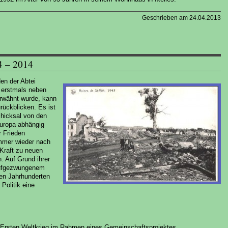
Geschrieben am 24.04.2013
4 – 2014
en der Abtei
 erstmals neben
erwähnt wurde, kann
rückblicken. Es ist
chicksal von den
europa abhängig
r Frieden
mmer wieder nach
Kraft zu neuen
 Auf Grund ihrer
aufgezwungenem
nen Jahrhunderten
Politik eine
rsten Weltkrieg im Rahmen eines Gemeinschaftsprojektes