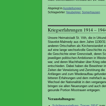
Abgelegt in
Ausstellungen
Schlagwörter:
Neubelgier
,
Somerhausen
Kriegserfahrungen 1914 – 194
Unsere Heimatstadt St. Vith, die in Urkund
Stavelot-Malmedy aus dem Jahre 1130/31
anderen Ortschaften als Kirchenstandort 
auf eine lange wechselvolle Geschichte zu
die Geschichte einer Grenzstadt, deren S
jeweiligen politischen Ambitionen in West
war, und deren Machthaber über Krieg ode
entschieden. Dabei haben die Bewohner i
Zeiten der Verwüstung und Zerstörung die 
Anfängen und zum Wiederaufbau gefunden.
bitteren Erfahrungen und dem mehrfach 
Wechsel der Nationalität in den vergange
bringen sie allen Neuerungen und auch der 
gesunde Portion Misstrauen entgegen.
Veranstaltungen:
Schülerausstellung „Traces 1914“
zum E