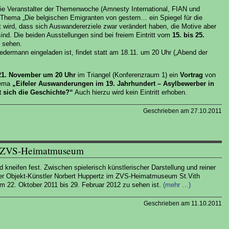
 die Veranstalter der Themenwoche (Amnesty International, FIAN und
m Thema „Die belgischen Emigranten von gestern… ein Spiegel für die
gt wird, dass sich Auswandererziele zwar verändert haben, die Motive aber
ind. Die beiden Ausstellungen sind bei freiem Eintritt vom
15. bis 25.
 sehen.
jedermann eingeladen ist, findet statt am 18.11. um 20 Uhr („Abend der
21. November um 20 Uhr
im Triangel (Konferenzraum 1) ein
Vortrag
von
hema
„Eifeler Auswanderungen im 19. Jahrhundert – Asylbewerber in
t sich die Geschichte?“
Auch hierzu wird kein Eintritt erhoben.
Geschrieben am 27.10.2011
im ZVS-Heimatmuseum
 kneifen fest. Zwischen spielerisch künstlerischer Darstellung und reiner
ler Objekt-Künstler Norbert Huppertz im ZVS-Heimatmuseum St.Vith
m 22. Oktober 2011 bis 29. Februar 2012 zu sehen ist.
(mehr …)
Geschrieben am 11.10.2011