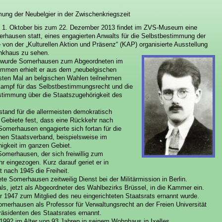
ung der Neubelgier in der Zwischenkriegszeit
om 1. Oktober bis zum 22. Dezember 2013 findet im ZVS-Museum eine
hausen statt, eines engagierten Anwalts für die Selbstbestimmung der
e von der „Kulturellen Aktion und Präsenz“ (KAP) organisierte Ausstellung
nkhaus zu sehen.
5 wurde Somerhausen zum Abgeordneten im
Stimmen erhielt er aus dem „neubelgischen
ten Mal an belgischen Wahlen teilnehmen
kampf für das Selbstbestimmungsrecht und die
bstimmung über die Staatszugehörigkeit des
tand für die allermeisten demokratisch
 Gebiete fest, dass eine Rückkehr nach
omerhausen engagierte sich fortan für die
hen Staatsverband, beispielsweise im
higkeit im ganzen Gebiet.
omerhausen, der sich freiwillig zum
r eingezogen. Kurz darauf geriet er in
 nach 1945 die Freiheit.
e Somerhausen zeitweilig Dienst bei der Militärmission in Berlin.
, jetzt als Abgeordneter des Wahlbezirks Brüssel, in die Kammer ein.
er 1947 zum Mitglied des neu eingerichteten Staatsrats ernannt wurde.
merhausen als Professor für Verwaltungsrecht an der Freien Universität
räsidenten des Staatsrates ernannt.
992 im Alter von 93 Jahren in seinem Wohnhaus in Ixelles.