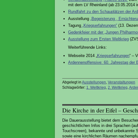
mit dem LV Rheinland (ab 23.05.2014
Rundfahrt zu den Schauplätzen der Ar
Ausstellung
„Begeisterung , Ernüchteru
Tagung
„Kriegserfahrungen“
(13. Dezemb
Gedenkfeier mit der „Jungen Philharmo
Ausstellung zum Ersten Weltkrieg
(ZVS
Weiterführende Links:
Webseite 2014 „
Kriegserfahrungen
“ – 
Ardennenoffensive: 60. Jahrestag der 
Abgelegt in
Ausstellungen
,
Veranstaltungen
Schlagwörter:
1. Weltkrieg
,
2. Weltkrieg
,
Arde
Die Kirche in der Eifel – Gesch
Die Dauerausstellung bietet dem Besucher
geschichtlichen Infos in drei Sprachen (auf
Touchscreen), bekannte und unbekannte 
sowie eine kirchlichen Räumen nachempf