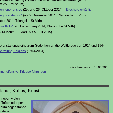
 im ZVS-Museum)
dennenoffensive
(25. und 26. Oktober 2014) –
Brochüre erhältlich
ng, Zerstörung“
(ab 6. Dezember 2014, Pfarrkirche St.Vith)
er 2014, Triangel – St.Vith)
nie Köln“
(26. Dezemberg 2014, Pfarrkirche St.Vith)
-Museum, 6. März bis 5. Juli 2015)
Veranstaltungsreihe zum Gedenken an die Weltkriege von 1914 und 1944
Befreiung Belgiens
(
1944-2004
)
Geschrieben am 10.03.2013
nnenoffensive
,
Kriegserfahrungen
ichte, Kultus, Kunst
 neben vielen
 Tafeln oder per
Sakralgegenstände
undene