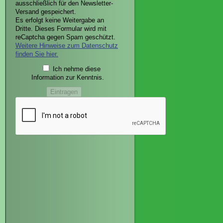
ausschließlich für den Newsletter-
Versand gespeichert.
Es erfolgt keine Weitergabe an
Dritte. Dieses Formular wird mit
reCaptcha gegen Spam geschützt.
Weitere Hinweise zum Datenschutz
finden Sie hier.
Ich nehme diese
Information zur Kenntnis.