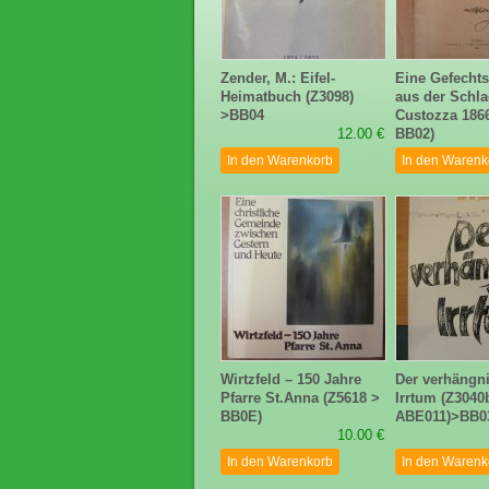
Zender, M.: Eifel-
Eine Gefecht
Heimatbuch (Z3098)
aus der Schla
>BB04
Custozza 186
12.00 €
BB02)
In den Warenkorb
In den Warenk
Wirtzfeld – 150 Jahre
Der verhängni
Pfarre St.Anna (Z5618 >
Irrtum (Z3040b
BB0E)
ABE011)>BB0
10.00 €
In den Warenkorb
In den Warenk