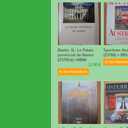
Bastin, N.: Le Palais
Spectrum Aus
provincial de Namur
(Z3760) > BB1
(Z3759,b) >BB08
In den Warenk
12.00 €
In den Warenkorb