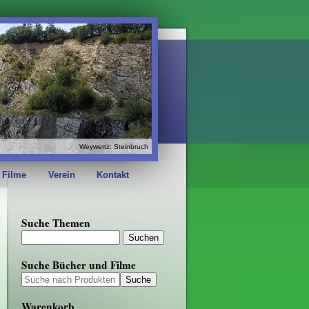
Weywertz: Steinbruch
 Filme
Verein
Kontakt
Suche Themen
Suche Bücher und Filme
Warenkorb