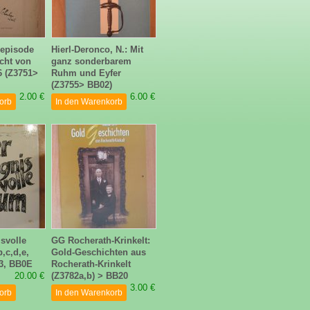
sepisode
Hierl-Deronco, N.: Mit
cht von
ganz sonderbarem
6 (Z3751>
Ruhm und Eyfer
(Z3755> BB02)
2.00 €
6.00 €
orb
In den Warenkorb
svolle
GG Rocherath-Krinkelt:
,c,d,e,
Gold-Geschichten aus
3, BB0E
Rocherath-Krinkelt
20.00 €
(Z3782a,b) > BB20
3.00 €
orb
In den Warenkorb