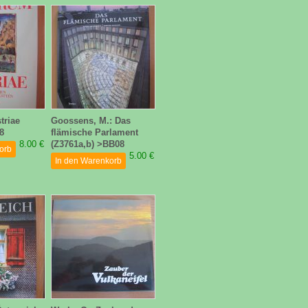
triae
Goossens, M.: Das
8
flämische Parlament
8.00 €
(Z3761a,b) >BB08
orb
5.00 €
In den Warenkorb