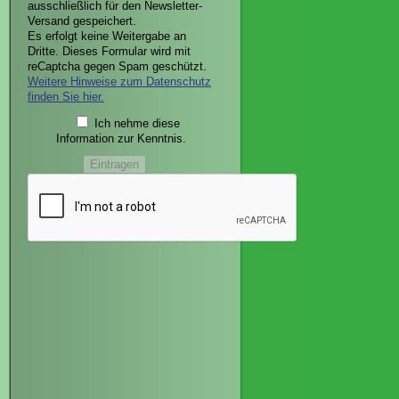
ausschließlich für den Newsletter-
Versand gespeichert.
Es erfolgt keine Weitergabe an
Dritte. Dieses Formular wird mit
reCaptcha gegen Spam geschützt.
Weitere Hinweise zum Datenschutz
finden Sie hier.
Ich nehme diese
Information zur Kenntnis.