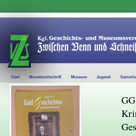
Start
Monatszeitschrift
Museum
Jugend
Sammlu
GG 
Kri
Ges