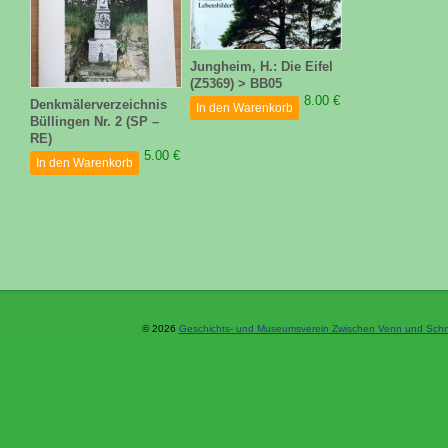
Jungheim, H.: Die Eifel
(Z5369) > BB05
8.00 €
Denkmälerverzeichnis
In den Warenkorb
Büllingen Nr. 2 (SP –
RE)
5.00 €
In den Warenkorb
© 2026
Geschichts- und Museumsverein Zwischen Venn und Schne