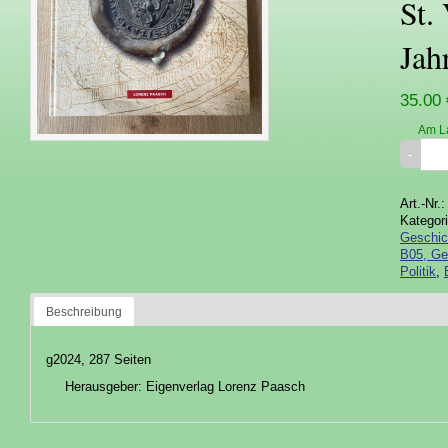
St.
Jah
35.00 
Am L
Art.-Nr.
Kategor
Geschich
B05, Ges
Politik
,
Beschreibung
g2024, 287 Seiten
Herausgeber: Eigenverlag Lorenz Paasch