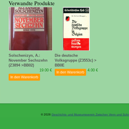
Verwandte Produkte
Solschenizyn, A.:
Die deutsche
November Sechszehn
Volksgruppe (Z3553c) >
(Z3894 >BB02)
BB0E
19.00 €
4.00 €
In den Warenkorb
In den Warenkorb
© 2026
Geschichts- und Museumsverein Zwischen Venn und Schne