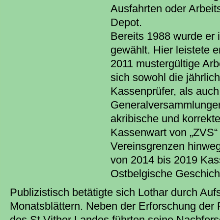
Ausfahrten oder Arbeit
Depot.
Bereits 1988 wurde er 
gewählt. Hier leistete e
2011 mustergültige Arb
sich sowohl die jährli
Kassenprüfer, als auch
Generalversammlungen
akribische und korrekte
Kassenwart von „ZVS“ 
Vereinsgrenzen hinweg
von 2014 bis 2019 Kass
Ostbelgische Geschich
Publizistisch betätigte sich Lothar durch Au
Monatsblättern. Neben der Erforschung der 
des St.Vither Landes führten seine Nachfor