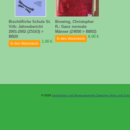
Bischöfliche Schule St.
Browing, Christopher
Vith: Jahresbericht
R.: Ganz normale
2001-2002 (Z5163) >
Männer (Z4050 > BB02)
BB20
6.00 €
In den Warenkorb
1.00 €
In den Warenkorb
© 2026
Geschichts- und Museumsverein Zwischen Venn und Schne