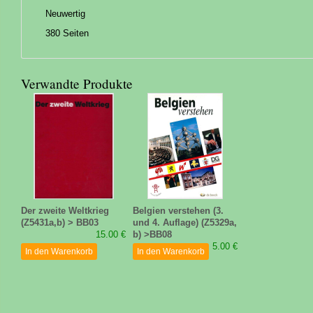
Neuwertig
380 Seiten
Verwandte Produkte
Der zweite Weltkrieg
Belgien verstehen (3.
(Z5431a,b) > BB03
und 4. Auflage) (Z5329a,
15.00 €
b) >BB08
5.00 €
In den Warenkorb
In den Warenkorb