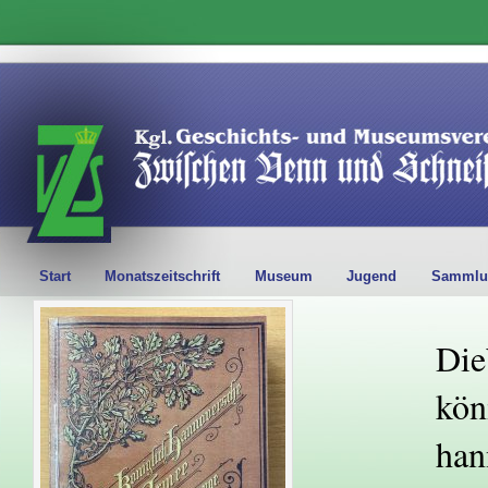
Start
Monatszeitschrift
Museum
Jugend
Sammlu
Die
kön
han