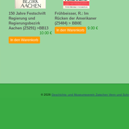
150 Jahre Festschrift
Frühbeisser, R.: Im
Regierung und
Rücken der Amerikaner
Regierungsbezirk
(Z5484) > BB0E
Aachen (Z5291) >BB13
9.00 €
In den Warenkorb
10.00 €
In den Warenkorb
© 2026
Geschichts- und Museumsverein Zwischen Venn und Schne