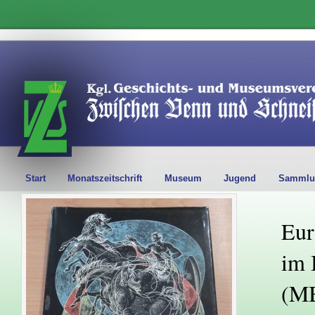
Start
Monatszeitschrift
Museum
Jugend
Sammlu
Eur
im 
(M