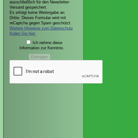
ausschließlich für den Newsletter-
Versand gespeichert.
Es erfolgt keine Weitergabe an
Dritte. Dieses Formular wird mit
reCaptcha gegen Spam geschützt.
Weitere Hinweise zum Datenschutz
finden Sie hier.
Ich nehme diese
Information zur Kenntnis.