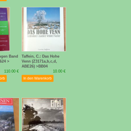
ngen Band
Taffein, C.: Das Hohe
5624 >
Venn (Z3171a,b,c,d,
ABE26) >BB04
110.00 €
10.00 €
orb
In den Warenkorb