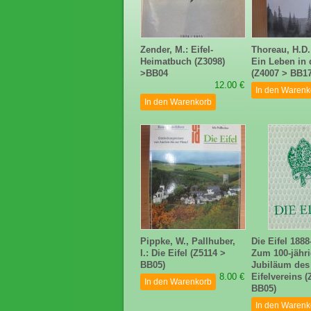
Zender, M.: Eifel-
Thoreau, H.D.
Heimatbuch (Z3098)
Ein Leben in 
>BB04
(Z4007 > BB17
12.00 €
In den Warenk
In den Warenkorb
Pippke, W., Pallhuber,
Die Eifel 1888
I.: Die Eifel (Z5114 >
Zum 100-jähr
BB05)
Jubiläum des
8.00 €
Eifelvereins 
In den Warenkorb
BB05)
In den Warenk