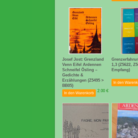
Josef Jost: Grenzland
Grenzerfahru
Venn Eifel Ardennen
1,3 (Z5622, Z
Schneifel Ösling –
Empfang)
Gedichte &
Erzählungen (Z5495 >
In den Warenk
BB05)
2.00 €
In den Warenkorb