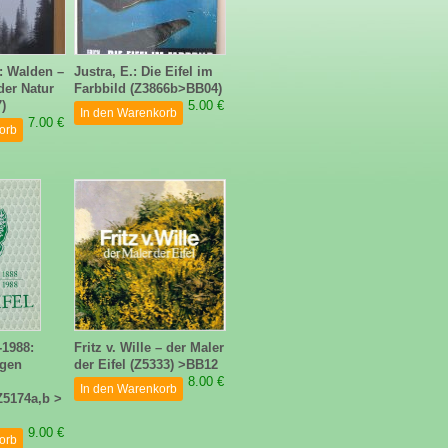
: Walden –
Justra, E.: Die Eifel im
der Natur
Farbbild (Z3866b>BB04)
)
5.00 €
In den Warenkorb
7.00 €
orb
-1988:
Fritz v. Wille – der Maler
igen
der Eifel (Z5333) >BB12
8.00 €
In den Warenkorb
(Z5174a,b >
9.00 €
orb