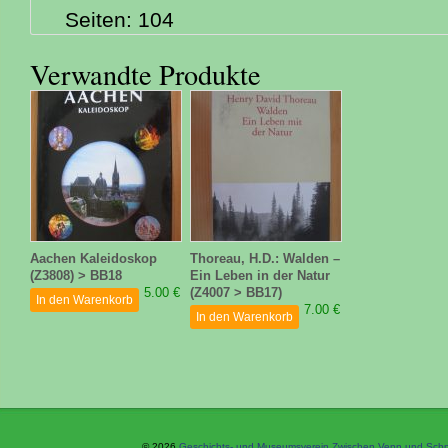
Seiten: 104
Verwandte Produkte
Aachen Kaleidoskop
Thoreau, H.D.: Walden –
(Z3808) > BB18
Ein Leben in der Natur
5.00 €
(Z4007 > BB17)
In den Warenkorb
7.00 €
In den Warenkorb
© 2026
Geschichts- und Museumsverein Zwischen Venn und Schne