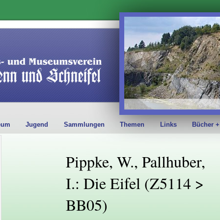
eum
Jugend
Sammlungen
Themen
Links
Bücher +
Pippke, W., Pallhuber,
I.: Die Eifel (Z5114 >
BB05)