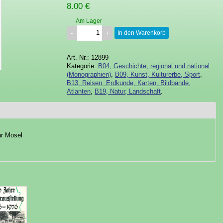
8.00 €
Am Lager
In den Warenkorb
Art.-Nr.: 12899
Kategorie:
B04, Geschichte, regional und national
(Monographien)
,
B09, Kunst, Kulturerbe, Sport
,
B13, Reisen, Erdkunde, Karten, Bildbände,
Atlanten
,
B19, Natur, Landschaft
.
ur Mosel