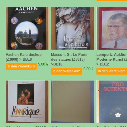
Aachen Kaleidoskop
Masson, S.: Le Paris
Lempertz Auktion
(Z3808) > BB18
des statues (Z3813)
Moderne Kunst (
5.00 €
>BB10
> BB12
In den Warenkorb
5.00 €
In den Warenkorb
In den Warenkorb