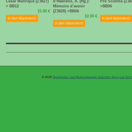
César Manrique (Z3827)
d’Haenens, A. (Hg.):
Pro Scientia (Z38
> BB12
Mémoire d’avenir
>BB06
15.00 €
(Z3828) >BB06
10.00 €
In den Warenkorb
In den Warenkorb
In den Warenkorb
© 2026
Geschichts- und Museumsverein Zwischen Venn und Schne