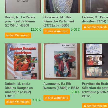
Bastin, N.: Le Palais
Goossens, M.: Das
Lefèvre, G.: Brux
provincial de Namur
flämische Parlament
dévoilée (Z3764)
(Z3759,b) >BB08
(Z3761a,b) >BB08
In den Warenkorb
12.00 €
5.00 €
In den Warenkorb
In den Warenkorb
Dubois, M. et al.:
Avermaete, R.: Rik
Province du Brab
Diables Rouges en
Wouters (Z3806) > BB12
Sélection du pat
Amérique (Z3802)
15.00 €
artistique (Z3807a
>BB10
BB12
In den Warenkorb
3.00 €
In den Warenkorb
In den Warenkorb