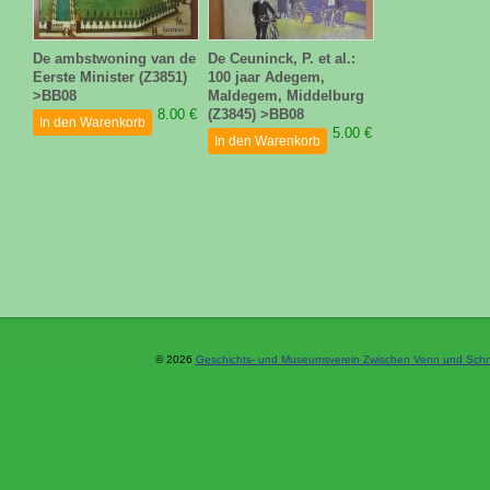
De ambstwoning van de
De Ceuninck, P. et al.:
Eerste Minister (Z3851)
100 jaar Adegem,
>BB08
Maldegem, Middelburg
8.00 €
(Z3845) >BB08
In den Warenkorb
5.00 €
In den Warenkorb
© 2026
Geschichts- und Museumsverein Zwischen Venn und Schne