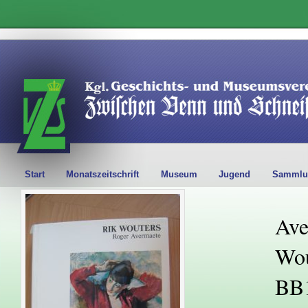
Start
Monatszeitschrift
Museum
Jugend
Sammlu
Ave
Wou
BB