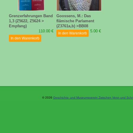
Grenzerfahrungen Band
Goossens, M.: Das
1,3 (Z5622, Z5624 >
flämische Parlament
Empfang)
(Z3761a,b) >BB08
110.00 €
5.00 €
In den Warenkorb
In den Warenkorb
© 2026
Geschichts- und Museumsverein Zwischen Venn und Schne