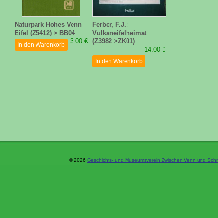
Naturpark Hohes Venn
Ferber, F.J.:
Eifel (Z5412) > BB04
Vulkaneifelheimat
3.00 €
(Z3982 >ZK01)
In den Warenkorb
14.00 €
In den Warenkorb
© 2026
Geschichts- und Museumsverein Zwischen Venn und Schne