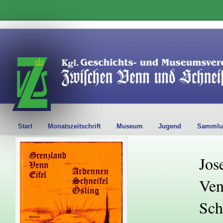
Start
Monatszeitschrift
Museum
Jugend
Sammlu
Jos
Ven
Sch