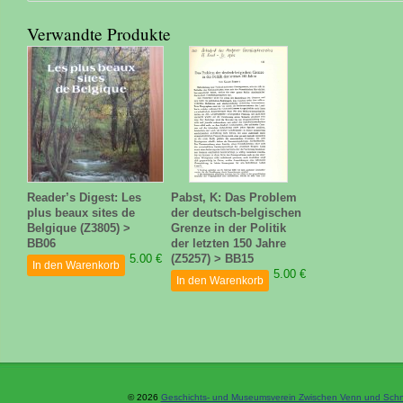
Verwandte Produkte
Reader’s Digest: Les
Pabst, K: Das Problem
plus beaux sites de
der deutsch-belgischen
Belgique (Z3805) >
Grenze in der Politik
BB06
der letzten 150 Jahre
5.00 €
(Z5257) > BB15
In den Warenkorb
5.00 €
In den Warenkorb
© 2026
Geschichts- und Museumsverein Zwischen Venn und Schne