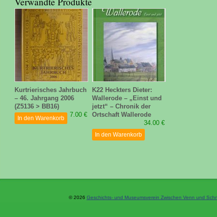
Verwandte Produkte
Kurtrierisches Jahrbuch
K22 Heckters Dieter:
– 46. Jahrgang 2006
Wallerode – „Einst und
(Z5136 > BB16)
jetzt“ – Chronik der
7.00 €
Ortschaft Wallerode
In den Warenkorb
34.00 €
In den Warenkorb
© 2026
Geschichts- und Museumsverein Zwischen Venn und Schne