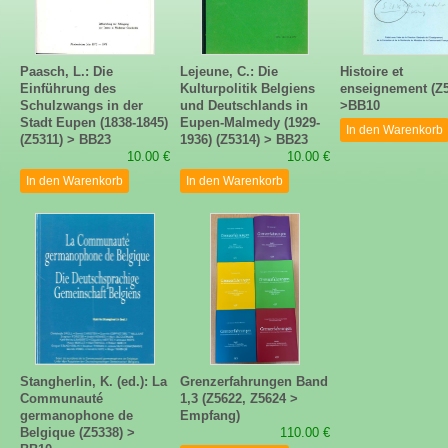
Paasch, L.: Die
Lejeune, C.: Die
Histoire et
Einführung des
Kulturpolitik Belgiens
enseignement (Z5
Schulzwangs in der
und Deutschlands in
>BB10
Stadt Eupen (1838-1845)
Eupen-Malmedy (1929-
In den Warenkorb
(Z5311) > BB23
1936) (Z5314) > BB23
10.00 €
10.00 €
In den Warenkorb
In den Warenkorb
Stangherlin, K. (ed.): La
Grenzerfahrungen Band
Communauté
1,3 (Z5622, Z5624 >
germanophone de
Empfang)
Belgique (Z5338) >
110.00 €