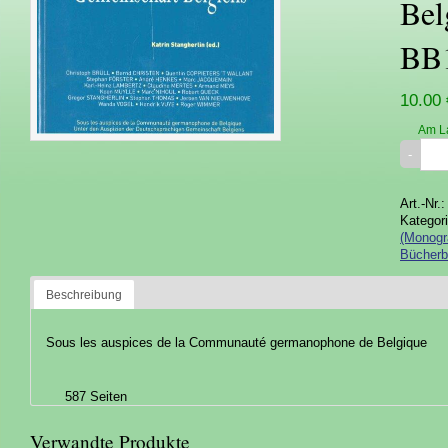
Bel
BB
10.00 
Am L
Art.-Nr.
Kategor
(Monogr
Bücherb
Beschreibung
Sous les auspices de la Communauté germanophone de Belgique
587 Seiten
Verwandte Produkte