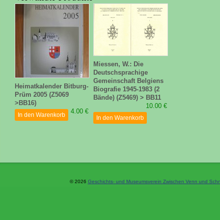
Miessen, W.: Die
Deutschsprachige
Gemeinschaft Belgiens
Heimatkalender Bitburg-
Biografie 1945-1983 (2
Prüm 2005 (Z5069
Bände) (Z5469) > BB11
>BB16)
10.00 €
4.00 €
In den Warenkorb
In den Warenkorb
© 2026
Geschichts- und Museumsverein Zwischen Venn und Schne