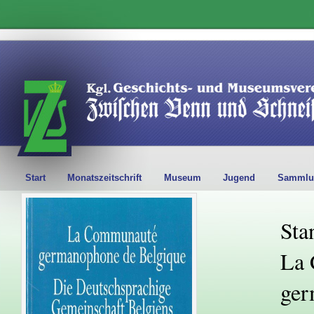
Start
Monatszeitschrift
Museum
Jugend
Sammlu
Sta
La
ger