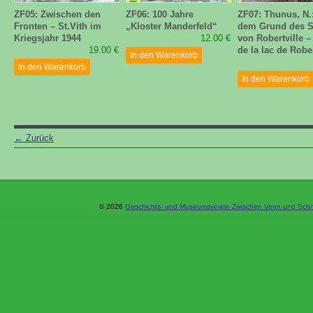
ZF05: Zwischen den
ZF06: 100 Jahre
ZF07: Thunus, N.
Fronten – St.Vith im
„Kloster Manderfeld“
dem Grund des 
Kriegsjahr 1944
12.00 €
von Robertville 
19.00 €
de la lac de Rober
In den Warenkorb
In den Warenkorb
In den Warenkorb
←
Zurück
© 2026
Geschichts- und Museumsverein Zwischen Venn und Schne