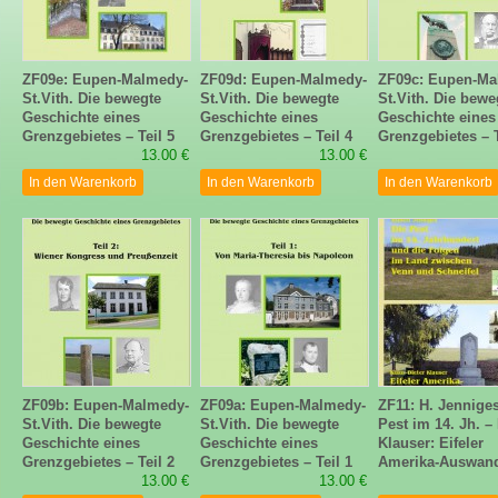
ZF09e: Eupen-Malmedy-
ZF09d: Eupen-Malmedy-
ZF09c: Eupen-Ma
St.Vith. Die bewegte
St.Vith. Die bewegte
St.Vith. Die bewe
Geschichte eines
Geschichte eines
Geschichte eines
Grenzgebietes – Teil 5
Grenzgebietes – Teil 4
Grenzgebietes – T
13.00 €
13.00 €
In den Warenkorb
In den Warenkorb
In den Warenkorb
ZF09b: Eupen-Malmedy-
ZF09a: Eupen-Malmedy-
ZF11: H. Jenniges
St.Vith. Die bewegte
St.Vith. Die bewegte
Pest im 14. Jh. –
Geschichte eines
Geschichte eines
Klauser: Eifeler
Grenzgebietes – Teil 2
Grenzgebietes – Teil 1
Amerika-Auswand
13.00 €
13.00 €