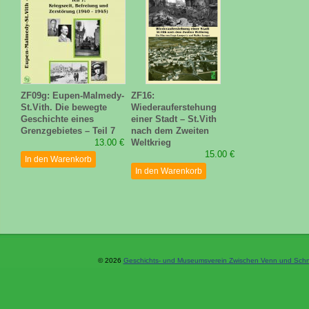
ZF09g: Eupen-Malmedy-
ZF16:
St.Vith. Die bewegte
Wiederauferstehung
Geschichte eines
einer Stadt – St.Vith
Grenzgebietes – Teil 7
nach dem Zweiten
13.00 €
Weltkrieg
15.00 €
In den Warenkorb
In den Warenkorb
© 2026
Geschichts- und Museumsverein Zwischen Venn und Schne