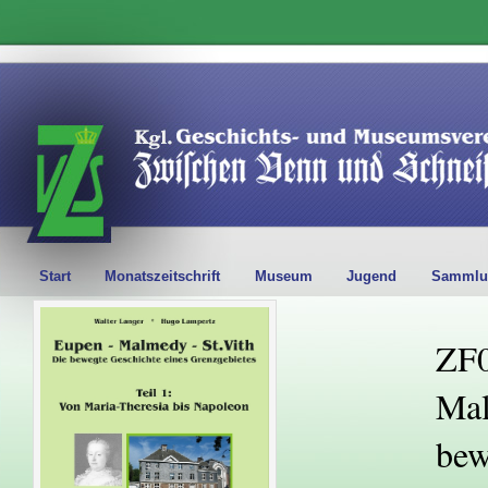
Start
Monatszeitschrift
Museum
Jugend
Sammlu
ZF0
Mal
bew