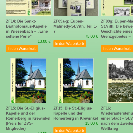
ZF14: Die Sankt-
ZF09a-g: Eupen-
ZF09g: Eupen-Ma
Bartholomäus-Kapelle
Malmedy-St.Vith. Teil 1-
St.Vith. Die bewe
in Wiesenbach – „Eine
7
Geschichte eines
seltene Perle“
75.00 €
Grenzgebietes – T
13.00 €
In den Warenkorb
In den Warenkorb
In den Warenkorb
ZF15: Die St.-Eligius-
ZF15: Die St.-Eligius-
ZF16:
Kapelle und der
Kapelle und der
Wiederaufersteh
Römerberg in Krewinkel
Römerberg in Krewinkel
einer Stadt – St.V
(Preis für ZVS-
15.00 €
nach dem Zweite
Mitglieder)
Weltkrieg
In den Warenkorb