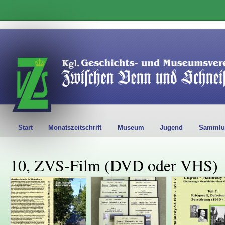
Start
Monatszeitschrift
Museum
Jugend
Sammlu
10, ZVS-Film (DVD oder VHS)