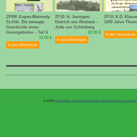
ZF09f: Eupen-Malmedy-
ZF12: H. Jenniges:
ZF10: K.D. Klause
St.Vith. Die bewegte
Dietrich von Reuland –
1200 Jahre Tho
Geschichte eines
Jutta von Schönberg
Grenzgebietes – Teil 6
10.00 €
In den Warenkorb
13.00 €
In den Warenkorb
In den Warenkorb
© 2026
Geschichts- und Museumsverein Zwischen Venn und Schne