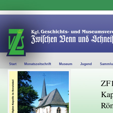
Start
Monatszeitschrift
Museum
Jugend
Sammlu
ZF1
Kap
Röm