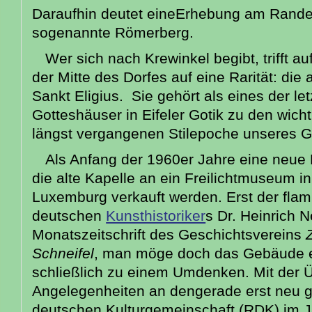
Daraufhin deutet eineErhebung am Rande
sogenannte Römerberg.
Wer sich nach Krewinkel begibt, trifft a
der Mitte des Dorfes auf eine Rarität: die
Sankt Eligius. Sie gehört als eines der l
Gotteshäuser in Eifeler Gotik zu den wich
längst vergangenen Stilepoche unseres G
Als Anfang der 1960er Jahre eine neue K
die alte Kapelle an ein Freilichtmuseum i
Luxemburg verkauft werden. Erst der fla
deutschen
Kunsthistoriker
s Dr. Heinrich N
Monatszeitschrift des Geschichtsvereins
Schneifel
, man möge doch das Gebäude er
schließlich zu einem Umdenken. Mit der Ü
Angelegenheiten an dengerade erst neu 
deutschen Kulturgemeinschaft (RDK) im 