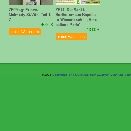
ZF09a-g: Eupen-
ZF14: Die Sankt-
Malmedy-St.Vith. Teil 1-
Bartholomäus-Kapelle
7
in Wiesenbach – „Eine
75.00 €
seltene Perle“
13.00 €
In den Warenkorb
In den Warenkorb
© 2026
Geschichts- und Museumsverein Zwischen Venn und Schne