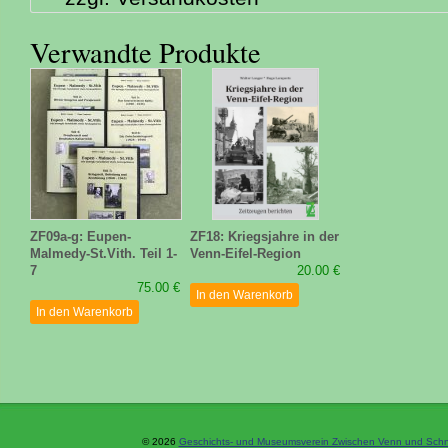
Verwandte Produkte
ZF09a-g: Eupen-
ZF18: Kriegsjahre in der
Malmedy-St.Vith. Teil 1-
Venn-Eifel-Region
7
20.00 €
75.00 €
In den Warenkorb
In den Warenkorb
© 2026
Geschichts- und Museumsverein Zwischen Venn und Schne