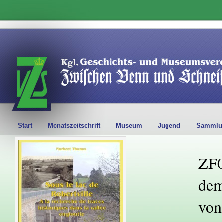
Start
Monatszeitschrift
Museum
Jugend
Sammlu
ZF0
dem
von