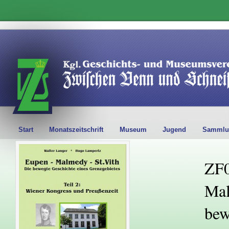
Start
Monatszeitschrift
Museum
Jugend
Sammlu
ZF0
Mal
bew