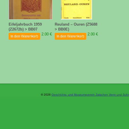
Eifeljahrbuch 1959
Reuland – Ouren (Z5688
(Z2672b) > BB07
> BB0E)
2.00 €
2.00 €
In den Warenkorb
In den Warenkorb
© 2026
Geschichts- und Museumsverein Zwischen Venn und Schne