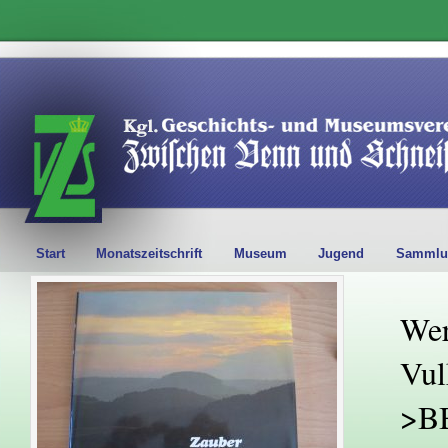
Start
Monatszeitschrift
Museum
Jugend
Sammlu
Wer
Vul
>B