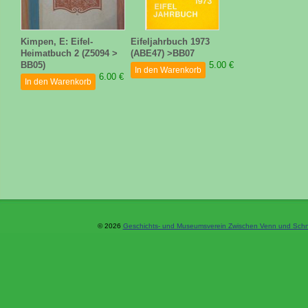
Kimpen, E: Eifel-
Eifeljahrbuch 1973
Heimatbuch 2 (Z5094 >
(ABE47) >BB07
BB05)
5.00 €
In den Warenkorb
6.00 €
In den Warenkorb
© 2026
Geschichts- und Museumsverein Zwischen Venn und Schne