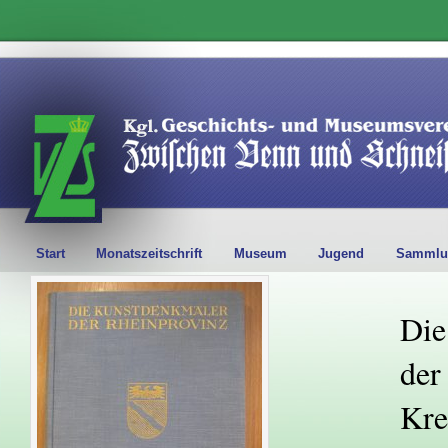
Start
Monatszeitschrift
Museum
Jugend
Sammlu
Die
der
Kre