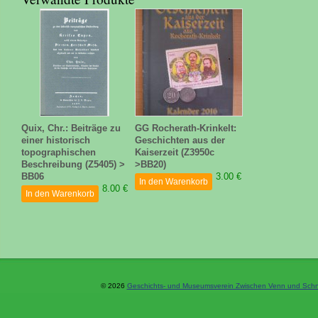
Quix, Chr.: Beiträge zu
GG Rocherath-Krinkelt:
einer historisch
Geschichten aus der
topographischen
Kaiserzeit (Z3950c
Beschreibung (Z5405) >
>BB20)
BB06
3.00 €
In den Warenkorb
8.00 €
In den Warenkorb
© 2026
Geschichts- und Museumsverein Zwischen Venn und Schne