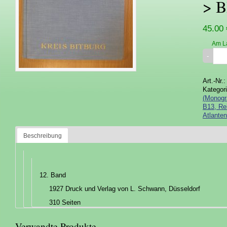
> B
45.00 
Am L
Art.-Nr.
Kategor
(Monogr
B13, Re
Atlanten
Beschreibung
12. Band
1927 Druck und Verlag von L. Schwann, Düsseldorf
310 Seiten
Verwandte Produkte