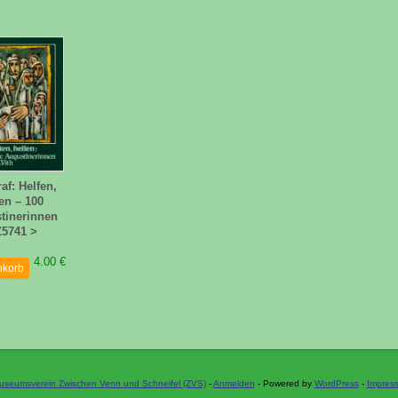
f: Helfen,
len – 100
tinerinnen
(Z5741 >
4.00 €
nkorb
useumsverein Zwischen Venn und Schneifel (ZVS)
-
Anmelden
- Powered by
WordPress
-
Impres