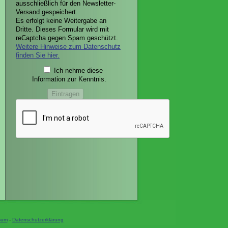
ausschließlich für den Newsletter-
Versand gespeichert.
Es erfolgt keine Weitergabe an
Dritte. Dieses Formular wird mit
reCaptcha gegen Spam geschützt.
Weitere Hinweise zum Datenschutz
finden Sie hier.
Ich nehme diese
Information zur Kenntnis.
sum
-
Datenschutzerklärung