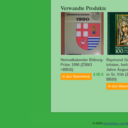
Verwandte Produkte
Heimatkalender Bitburg-
Raymund Gra
Prüm 1990 (Z5063
trösten, hei
>BB16)
Jahre Augus
4.00 €
in St. Vith 
In den Warenkorb
BB20)
In den Ware
© 2026
Geschichts- und M