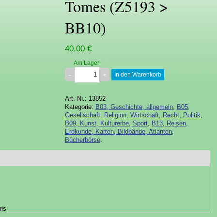
Tomes (Z5193 >
BB10)
40.00 €
Am Lager
In den Warenkorb
Art.-Nr.: 13852
Kategorie:
B03, Geschichte, allgemein
,
B05,
Gesellschaft, Religion, Wirtschaft, Recht, Politik
,
B09, Kunst, Kulturerbe, Sport
,
B13, Reisen,
Erdkunde, Karten, Bildbände, Atlanten
,
Bücherbörse
.
ris