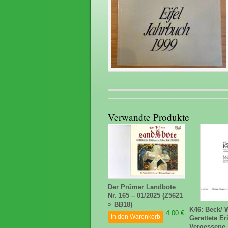
Verwandte Produkte
Der Prümer Landbote
Nr. 165 – 01/2025 (Z5621
> BB18)
K46: Beck/ 
4.00 €
In den Warenkorb
Gerettete E
Vergessene