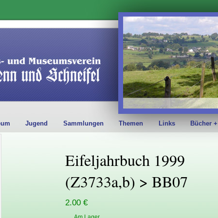
eum
Jugend
Sammlungen
Themen
Links
Bücher +
Eifeljahrbuch 1999
(Z3733a,b) > BB07
2.00 €
Am Lager