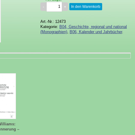
In den Warenkorb
Art.-Nr.: 12473
Kategorie:
B04, Geschichte, regional und national
(Monographien)
,
B06, Kalender und Jahrbücher
.
Williams:
rinnerung –