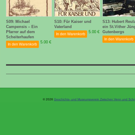
S09: Michael
S10: Für Kaiser und
S13: Hubert Reul
Campensis – Ein
Vaterland
ein St.Vither Jün
Pfarrer auf dem
5.00 €
Gutenbergs
In den Warenkorb
Scheiterhaufen
In den Warenkorb
5.00 €
In den Warenkorb
© 2026
Geschichts- und Museumsverein Zwischen Venn und Schne