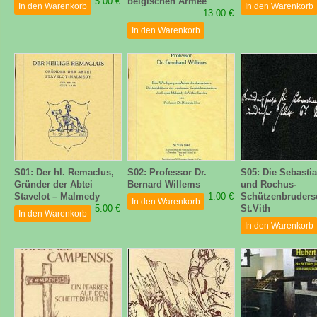
5.00 €
belgischen Armee
In den Warenkorb
In den Warenkorb
13.00 €
In den Warenkorb
S01: Der hl. Remaclus,
S02: Professor Dr.
S05: Die Sebasti
Gründer der Abtei
Bernard Willems
und Rochus-
Stavelot – Malmedy
1.00 €
Schützenbruders
In den Warenkorb
5.00 €
St.Vith
In den Warenkorb
In den Warenkorb