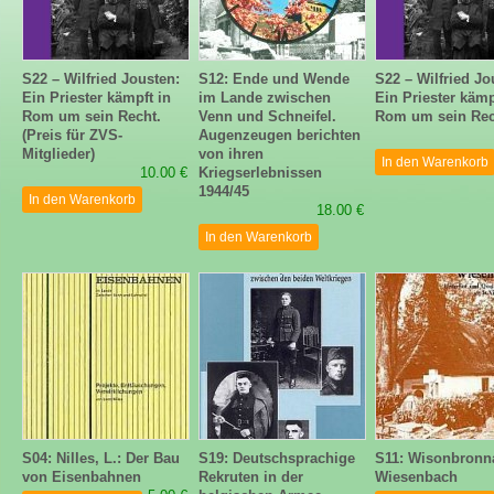
S22 – Wilfried Jousten:
S12: Ende und Wende
S22 – Wilfried Jo
Ein Priester kämpft in
im Lande zwischen
Ein Priester kämp
Rom um sein Recht.
Venn und Schneifel.
Rom um sein Rec
(Preis für ZVS-
Augenzeugen berichten
Mitglieder)
von ihren
In den Warenkorb
10.00 €
Kriegserlebnissen
1944/45
In den Warenkorb
18.00 €
In den Warenkorb
S04: Nilles, L.: Der Bau
S19: Deutschsprachige
S11: Wisonbronn
von Eisenbahnen
Rekruten in der
Wiesenbach