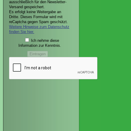
ausschließlich für den Newsletter-
Versand gespeichert.
Es erfolgt keine Weitergabe an
Dritte. Dieses Formular wird mit
reCaptcha gegen Spam geschützt.
Weitere Hinweise zum Datenschutz
finden Sie hier.
Ich nehme diese
Information zur Kenntnis.