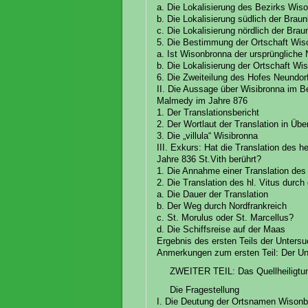
a. Die Lokalisierung des Bezirks Wiso
b. Die Lokalisierung südlich der Braun
c. Die Lokalisierung nördlich der Brau
5. Die Bestimmung der Ortschaft Wis
a. Ist Wisonbronna der ursprüngliche
b. Die Lokalisierung der Ortschaft W
6. Die Zweiteilung des Hofes Neundor
II. Die Aussage über Wisibronna im Be
Malmedy im Jahre 876
1. Der Translationsbericht
2. Der Wortlaut der Translation in Üb
3. Die „villula“ Wisibronna
III. Exkurs: Hat die Translation des 
Jahre 836 St.Vith berührt?
1. Die Annahme einer Translation des 
2. Die Translation des hl. Vitus dur
a. Die Dauer der Translation
b. Der Weg durch Nordfrankreich
c. St. Morulus oder St. Marcellus?
d. Die Schiffsreise auf der Maas
Ergebnis des ersten Teils der Unters
Anmerkungen zum ersten Teil: Der Un
ZWEITER TEIL: Das Quellheiligt
Die Fragestellung
I. Die Deutung der Ortsnamen Wisonb