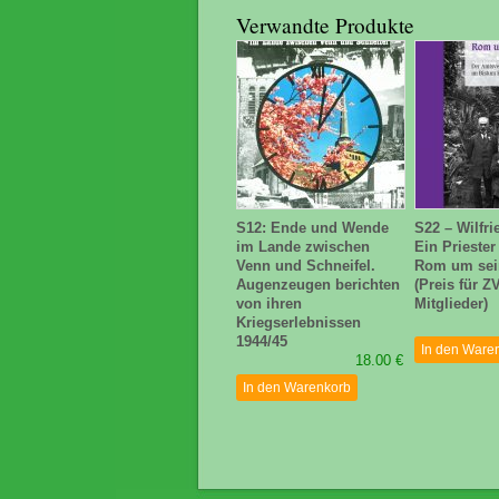
Verwandte Produkte
S12: Ende und Wende
S22 – Wilfri
im Lande zwischen
Ein Priester
Venn und Schneifel.
Rom um sei
Augenzeugen berichten
(Preis für Z
von ihren
Mitglieder)
Kriegserlebnissen
1944/45
In den Ware
18.00 €
In den Warenkorb