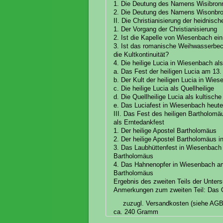
1. Die Deutung des Namens Wisibronn
2. Die Deutung des Namens Wisonbronn
II. Die Christianisierung der heidnisc
1. Der Vorgang der Christianisierung
2. Ist die Kapelle von Wiesenbach ein
3. Ist das romanische Weihwasserbecke
die Kultkontinuität?
4. Die heilige Lucia in Wiesenbach al
a. Das Fest der heiligen Lucia am 13
b. Der Kult der heiligen Lucia in Wie
c. Die heilige Lucia als Quellheilige
d. Die Quellheilige Lucia als kultisch
e. Das Luciafest in Wiesenbach heut
III. Das Fest des heiligen Bartholom
als Erntedankfest
1. Der heilige Apostel Bartholomäus
2. Der heilige Apostel Bartholomäus 
3. Das Laubhüttenfest in Wiesenbach 
Bartholomäus
4. Das Hahnenopfer in Wiesenbach am
Bartholomäus
Ergebnis des zweiten Teils der Unter
Anmerkungen zum zweiten Teil: Das Q
zuzugl. Versandkosten (siehe AGB
ca. 240 Gramm