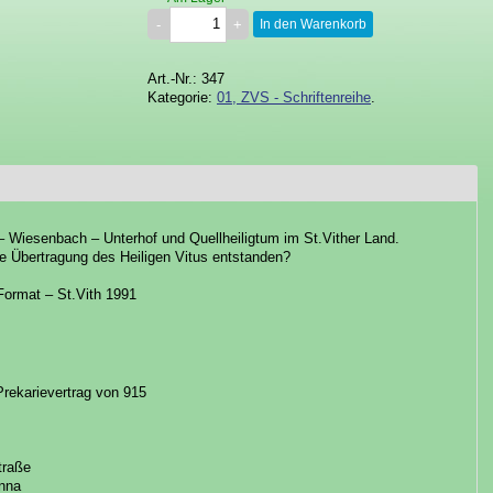
In den Warenkorb
Art.-Nr.: 347
Kategorie:
01, ZVS - Schriftenreihe
.
– Wiesenbach – Unterhof und Quellheiligtum im St.Vither Land.
ie Übertragung des Heiligen Vitus entstanden?
Format – St.Vith 1991
rekarievertrag von 915
traße
onna