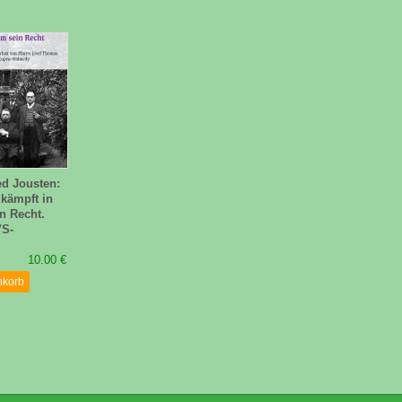
ed Jousten:
 kämpft in
n Recht.
VS-
10.00 €
nkorb