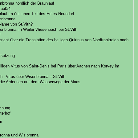
nbronna nördlich der Braunlauf
lauf34
nlauf im östlichen Teil des Hofes Neundorf
onbronna
 Name von St.Vith?
isonbronna im Weiler Wiesenbach bei St.Vith
f
richt über die Translation des heiligen Quirinus von Nordfrankreich nach
ersetzung
heiligen Vitus von Saint-Denis bei Paris über Aachen nach Korvey im
hl. Vitus über Wisonbronna – St.Vith
ch die Ardennen auf dem Wasserwege der Maas
uchung
terhof
um
ronna und Wisibronna