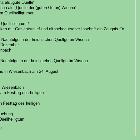
a als „gute Quelle“
a als „Quelle der (guten Göttin) Wisona“
hen Quellheiligtümer
 Quellheiligtum?
n mit Gesichtsrelief und althochdeutscher Inschrift ein Zeugnis für
s Nachfolgerin der heidnischen Quellgöttin Wisona
. Dezember
senbach
e Nachfolgerin der heidnischen Quellgöttin Wisona
e
äus in Wiesenbach am 24. August
in Wiesenbach
am Festtag des heiligen
 Festtag des heiligen
suchung
uellheiligtum
)