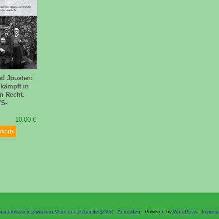
ed Jousten:
 kämpft in
n Recht.
VS-
10.00 €
nkorb
useumsverein Zwischen Venn und Schneifel (ZVS)
-
Anmelden
- Powered by
WordPress
-
Impres