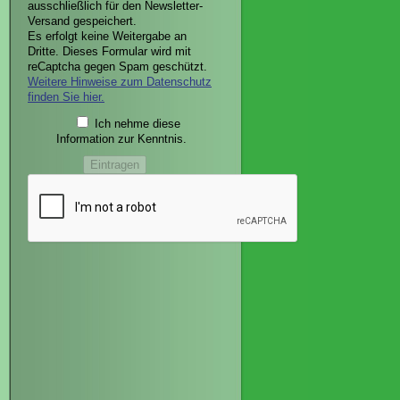
ausschließlich für den Newsletter-
Versand gespeichert.
Es erfolgt keine Weitergabe an
Dritte. Dieses Formular wird mit
reCaptcha gegen Spam geschützt.
Weitere Hinweise zum Datenschutz
finden Sie hier.
Ich nehme diese
Information zur Kenntnis.