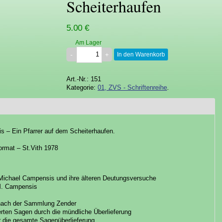
Scheiterhaufen
5.00 €
Am Lager
In den Warenkorb
Art.-Nr.: 151
Kategorie:
01, ZVS - Schriftenreihe
.
 – Ein Pfarrer auf dem Scheiterhaufen.
ormat – St.Vith 1978
Michael Campensis und ihre älteren Deutungsversuche
M. Campensis
 nach der Sammlung Zender
ierten Sagen durch die mündliche Überlieferung
 die gesamte Sagenüberlieferung