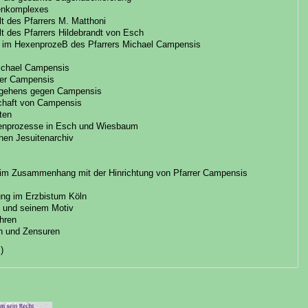
genkomplexes
t des Pfarrers M. Matthoni
t des Pfarrers Hildebrandt von Esch
 im HexenprozeB des Pfarrers Michael Campensis
Michael Campensis
rrer Campensis
orgehens gegen Campensis
chaft von Campensis
ten
exenprozesse in Esch und Wiesbaum
chen Jesuitenarchiv
 im Zusammenhang mit der Hinrichtung von Pfarrer Campensis
gung im Erzbistum Köln
n und seinem Motiv
hren
n und Zensuren
)