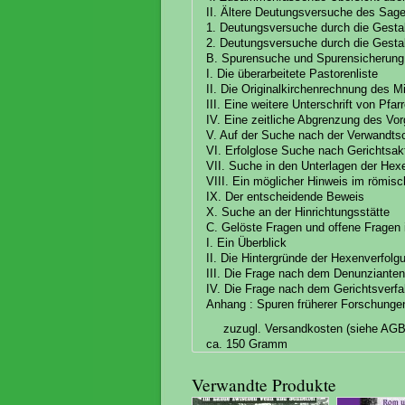
II. Ältere Deutungsversuche des Sa
1. Deutungsversuche durch die Gestal
2. Deutungsversuche durch die Gestal
B. Spurensuche und Spurensicherung
I. Die überarbeitete Pastorenliste
II. Die Originalkirchenrechnung des 
III. Eine weitere Unterschrift von Pfa
IV. Eine zeitliche Abgrenzung des V
V. Auf der Suche nach der Verwandts
VI. Erfolglose Suche nach Gerichtsak
VII. Suche in den Unterlagen der H
VIII. Ein möglicher Hinweis im römis
IX. Der entscheidende Beweis
X. Suche an der Hinrichtungsstätte
C. Gelöste Fragen und offene Fragen
I. Ein Überblick
II. Die Hintergründe der Hexenverfol
III. Die Frage nach dem Denunziante
IV. Die Frage nach dem Gerichtsverfa
Anhang : Spuren früherer Forschunge
zuzugl. Versandkosten (siehe AGB
ca. 150 Gramm
Verwandte Produkte