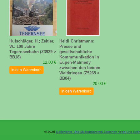
Hufschläger, H.; Zeitler,
Heidi Christmann:
W.: 100 Jahre
Presse und
Tegernseebahn (Z3929 >
gesellschaftliche
BB18)
Kommmunikation in
12.00 €
Eupen-Malmedy
zwischen den beiden
In den Warenkorb
Weltkriegen (Z5265 >
BB04)
20.00 €
In den Warenkorb
© 2026
Geschichts- und Museumsverein Zwischen Venn und Schne