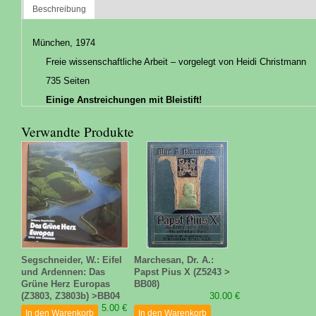
Beschreibung
München, 1974
Freie wissenschaftliche Arbeit – vorgelegt von Heidi Christmann
735 Seiten
Einige Anstreichungen mit Bleistift!
Verwandte Produkte
Segschneider, W.: Eifel
Marchesan, Dr. A.:
und Ardennen: Das
Papst Pius X (Z5243 >
Grüne Herz Europas
BB08)
(Z3803, Z3803b) >BB04
30.00 €
5.00 €
In den Warenkorb
In den Warenkorb