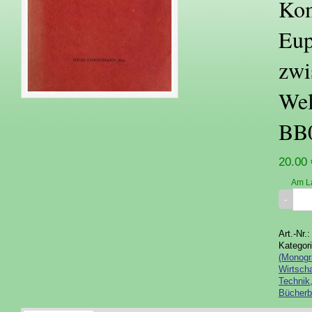
Kom
Eu
zwi
Wel
BB
20.00 
Am L
Art.-Nr.
Kategor
(Monogr
Wirtscha
Technik
Bücherb