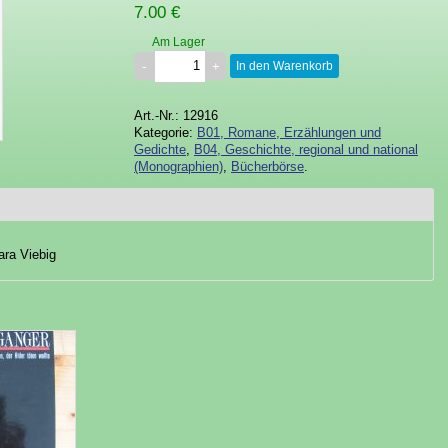
7.00 €
Am Lager
In den Warenkorb
Art.-Nr.: 12916
Kategorie:
B01, Romane, Erzählungen und
Gedichte
,
B04, Geschichte, regional und national
(Monographien)
,
Bücherbörse
.
ara Viebig