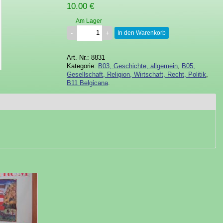
10.00 €
Am Lager
In den Warenkorb
Art.-Nr.: 8831
Kategorie:
B03, Geschichte, allgemein
,
B05,
Gesellschaft, Religion, Wirtschaft, Recht, Politik
,
B11 Belgicana
.