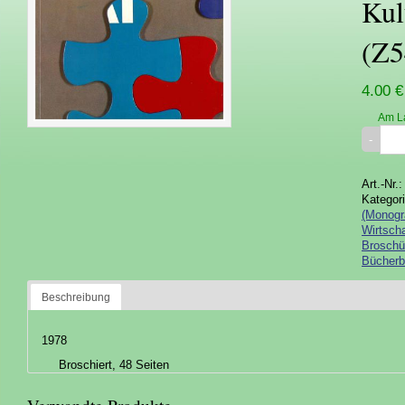
Kul
(Z5
4.00 €
Am L
Art.-Nr.
Kategor
(Monogr
Wirtscha
Broschü
Bücherb
Beschreibung
1978
Broschiert, 48 Seiten