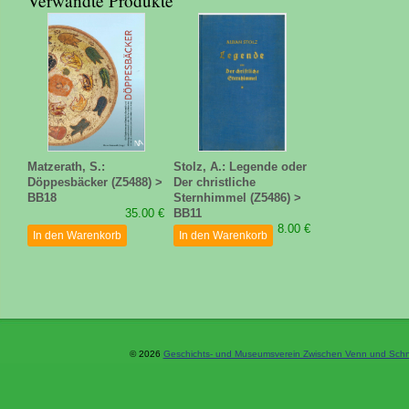
Verwandte Produkte
Matzerath, S.:
Stolz, A.: Legende oder
Döppesbäcker (Z5488) >
Der christliche
BB18
Sternhimmel (Z5486) >
35.00 €
BB11
8.00 €
In den Warenkorb
In den Warenkorb
© 2026
Geschichts- und Museumsverein Zwischen Venn und Schne