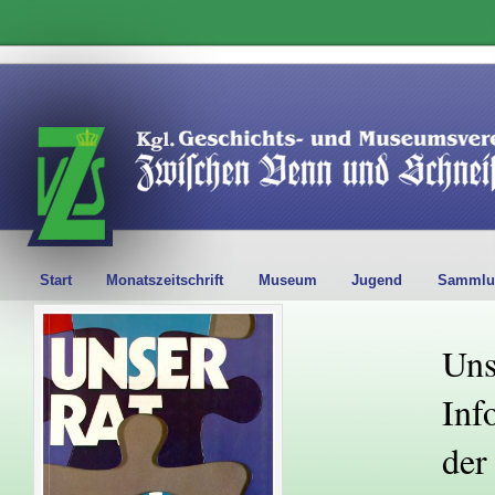
Start
Monatszeitschrift
Museum
Jugend
Sammlu
Uns
Inf
der