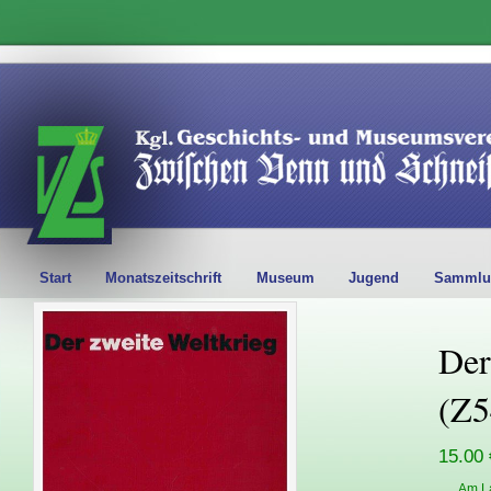
Start
Monatszeitschrift
Museum
Jugend
Sammlu
Der
(Z5
15.00 
Am L