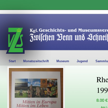
Start
Monatszeitschrift
Museum
Jugend
Sammlu
Rhe
199
8.00 €
Am L