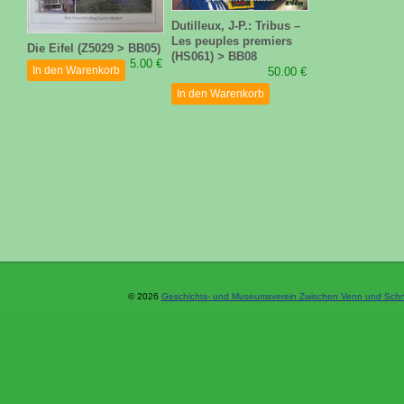
Dutilleux, J-P.: Tribus –
Les peuples premiers
Die Eifel (Z5029 > BB05)
(HS061) > BB08
5.00 €
In den Warenkorb
50.00 €
In den Warenkorb
© 2026
Geschichts- und Museumsverein Zwischen Venn und Schne