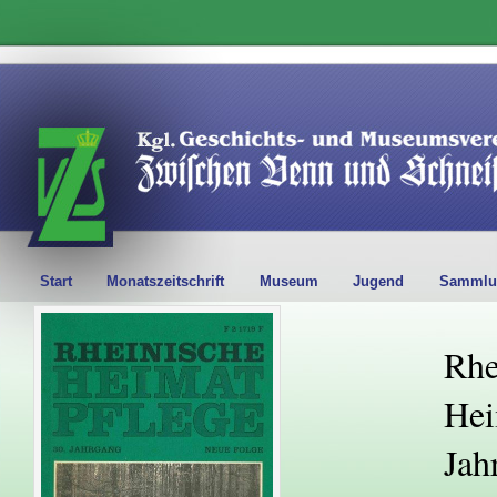
Start
Monatszeitschrift
Museum
Jugend
Sammlu
Rhe
Hei
Jah