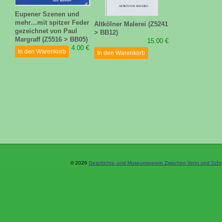
Eupener Szenen und
mehr…mit spitzer Feder
Altkölner Malerei (Z5241
gezeichnet von Paul
> BB12)
Margraff (Z5516 > BB05)
15.00 €
4.00 €
In den Warenkorb
In den Warenkorb
© 2026
Geschichts- und Museumsverein Zwischen Venn und Schne