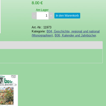
8.00 €
Am Lager
In den Warenkorb
Art.-Nr.: 11973
Kategorie:
B04, Geschichte, regional und national
(Monographien)
,
B06, Kalender und Jahrbücher
.