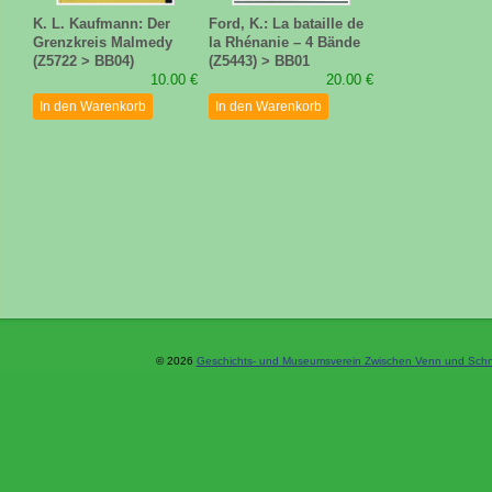
K. L. Kaufmann: Der
Ford, K.: La bataille de
Grenzkreis Malmedy
la Rhénanie – 4 Bände
(Z5722 > BB04)
(Z5443) > BB01
10.00 €
20.00 €
In den Warenkorb
In den Warenkorb
© 2026
Geschichts- und Museumsverein Zwischen Venn und Schne