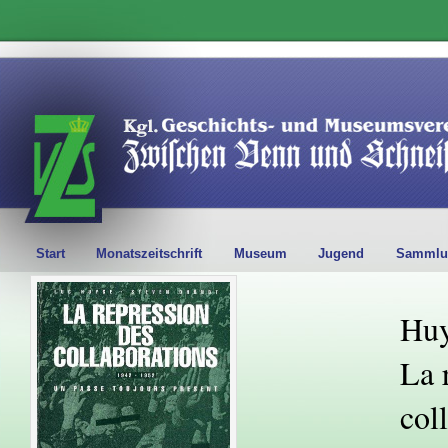
Start
Monatszeitschrift
Museum
Jugend
Sammlu
Huy
La 
col