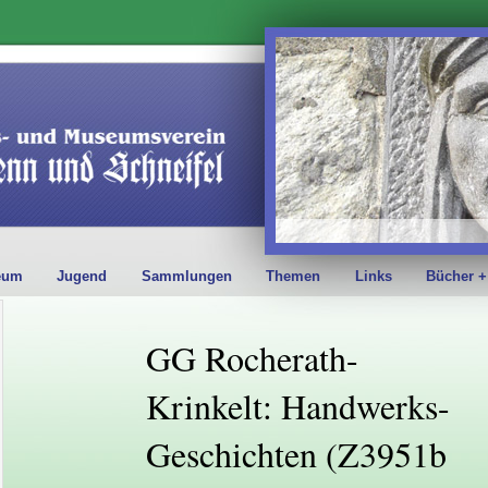
eum
Jugend
Sammlungen
Themen
Links
Bücher +
GG Rocherath-
Krinkelt: Handwerks-
Geschichten (Z3951b