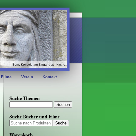
Born, Konsole am Eingang zur Kirche
 Filme
Verein
Kontakt
Suche Themen
Suche Bücher und Filme
Warenkorb