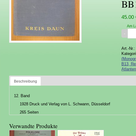
BB
45.00 
Am L
Art.-Nr.
Kategor
(Monogr
B13, Re
Atlanten
Beschreibung
12. Band
1928 Druck und Verlag von L. Schwann, Düsseldorf
265 Seiten
Verwandte Produkte