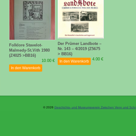
Der Prümer Landbote –
Folklore Stavelot-
Nr. 143 – 4/2019 (Z5675
Malmedy-St.Vith 1980
> BB16)
(Z4025 >BB16)
4.00 €
10.00 €
In den Warenkorb
In den Warenkorb
© 2026
Geschichts- und Museumsverein Zwischen Venn und Schne