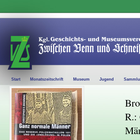
Start
Monatszeitschrift
Museum
Jugend
Sammlu
Bro
R.:
Män