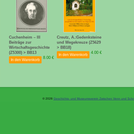
Cuchenheim – III
Creutz, A.:Gedenksteine
Beiträge zur
und Wegekreuze (Z5629
Wirtschaftsgeschichte
> BB18)
(Z5300) > BB13
4.00 €
In den Warenkorb
8.00 €
In den Warenkorb
© 2026
Geschichts- und Museumsverein Zwischen Venn und Schne