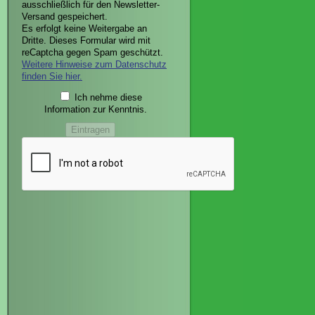
ausschließlich für den Newsletter-
Versand gespeichert.
Es erfolgt keine Weitergabe an
Dritte. Dieses Formular wird mit
reCaptcha gegen Spam geschützt.
Weitere Hinweise zum Datenschutz
finden Sie hier.
Ich nehme diese
Information zur Kenntnis.