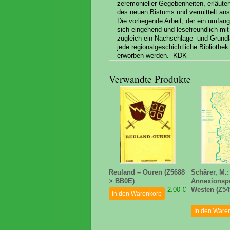
zeremonieller Gegebenheiten, erläute
des neuen Bistums und vermittelt ansc
Die vorliegende Arbeit, der ein umfang
sich eingehend und lesefreundlich mi
zugleich ein Nachschlage- und Grund
jede regionalgeschichtliche Bibliot
erworben werden. KDK
Verwandte Produkte
Reuland – Ouren (Z5688
Schärer, M.
> BB0E)
Annexionspo
2.00 €
Westen (Z54
In den Warenkorb
In den Ware