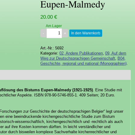
Eupen-Malmedy
20.00 €
Am Lager
In den Warenkorb
Art.-Nr.: 5692
Kategorie:
02, Andere Publikationen
,
09, Auf dem
Weg zur Deutschsprachigen Gemeinschaft
,
B04,
Geschichte, regional und national (Monographien)
.
Auflösung des Bistums Eupen-Malmedy (1921-1925)
. Eine Studie mit
echtlicher Aspekte. ISBN 978-90-5746-855-1. 409 Seiten; 20 Euro.
Forschungen zur Geschichte der deutschsprachigen Belgier“ legt unser
sten eine beeindruckende kirchengeschichtliche Studie zum Bistum
torisch-wissenschaftlich, kirchengeschichtlich und -rechtlich als auch
ser auf ihre Kosten kommen dürften. In leicht verständlicher und
Autor durch bisweilen komplexe Sachverhalte kirchenrechtlicher und